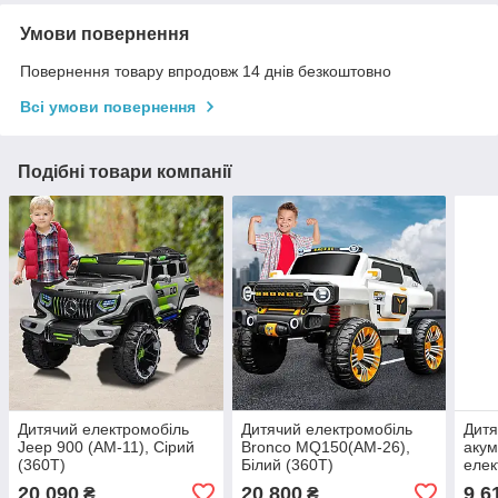
Умови повернення
Повернення товару впродовж 14 днів безкоштовно
Всі умови повернення
Подібні товари компанії
Дитячий електромобіль
Дитячий електромобіль
Дитя
Jeep 900 (AM-11), Сірий
Bronco MQ150(AM-26),
акум
(360T)
Білий (360T)
елек
ката
20 090
20 800
9 6
₴
₴