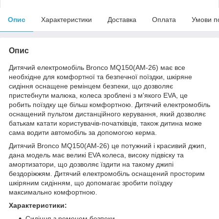
Опис
Характеристики
Доставка
Оплата
Умови п
Опис
Дитячий електромобіль Bronco MQ150(AM-26) має все
необхідне для комфортної та безпечної поїздки, шкіряне
сидіння оснащене ремінцем безпеки, що дозволяє
пристебнути малюка, колеса зроблені з м'якого EVA, це
робить поїздку ще більш комфортною. Дитячий електромобіль
оснащений пультом дистанційного керування, який дозволяє
батькам катати користувачів-початківців, також дитина може
сама водити автомобіль за допомогою керма.
Дитячий Bronco MQ150(AM-26) це потужний і красивий джип,
дана модель має великі EVA колеса, високу підвіску та
амортизатори, що дозволяє їздити на такому джипі
бездоріжжям. Дитячий електромобіль оснащений просторим
шкіряним сидінням, що допомагає зробити поїздку
максимально комфортною.
Характеристики:
Сидіння з ременем безпеки