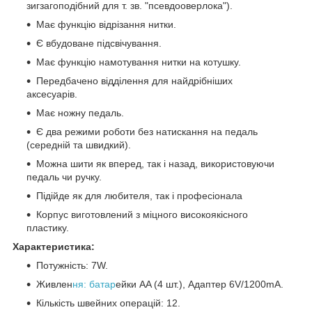
зигзагоподібний для т. зв. "псевдооверлока").
Має функцію відрізання нитки.
Є вбудоване підсвічування.
Має функцію намотування нитки на котушку.
Передбачено відділення для найдрібніших
аксесуарів.
Має ножну педаль.
Є два режими роботи без натискання на педаль
(середній та швидкий).
Можна шити як вперед, так і назад, використовуючи
педаль чи ручку.
Підійде як для любителя, так і професіонала
Корпус виготовлений з міцного високоякісного
пластику.
Характеристика:
Потужність: 7W.
Живлен
ня: батар
ейки AA (4 шт.), Адаптер 6V/1200mA.
Кількість швейних операцій: 12.