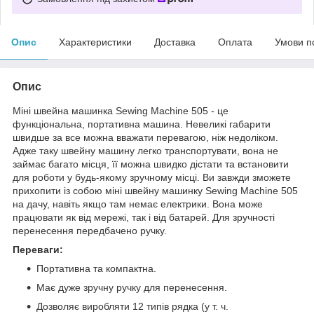
Опис
Характеристики
Доставка
Оплата
Умови п
Опис
Міні швейна машинка Sewing Machine 505 - це
функціональна, портативна машина. Невеликі габарити
швидше за все можна вважати перевагою, ніж недоліком.
Адже таку швейну машину легко транспортувати, вона не
займає багато місця, її можна швидко дістати та встановити
для роботи у будь-якому зручному місці. Ви завжди зможете
прихопити із собою міні швейну машинку Sewing Machine 505
на дачу, навіть якщо там немає електрики. Вона може
працювати як від мережі, так і від батарей. Для зручності
перенесення передбачено ручку.
Переваги:
Портативна та компактна.
Має дуже зручну ручку для перенесення.
Дозволяє виробляти 12 типів рядка (у т. ч.