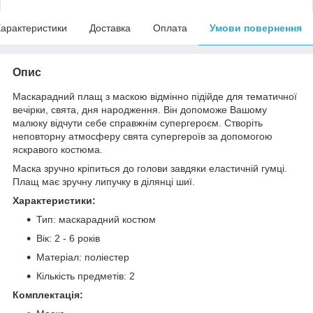
арактеристики
Доставка
Оплата
Умови повернення
Опис
Маскарадний плащ з маскою відмінно підійде для тематичної
вечірки, свята, дня народження. Він допоможе Вашому
малюку відчути себе справжнім супергероєм. Створіть
неповторну атмосферу свята супергероїв за допомогою
яскравого костюма.
Маска зручно кріпиться до голови завдяки еластичній гумці.
Плащ має зручну липучку в ділянці шиї.
Характеристики:
Тип: маскарадний костюм
Вік: 2 - 6 років
Матеріал: поліестер
Кількість предметів: 2
Комплектація: