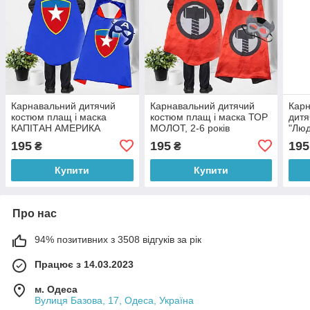
Карнавальний дитячий
Карнавальний дитячий
Карн
костюм плащ і маска
костюм плащ і маска ТОР
дитя
КАПІТАН АМЕРИКА
МОЛОТ, 2-6 років
"Люд
(старий), 2-6 років
Пове
195
195
195
₴
₴
діте
363)
Купити
Купити
Про нас
94% позитивних з 3508 відгуків за рік
Працює з 14.03.2023
м. Одеса
Вулиця Базова, 17, Одеса, Україна