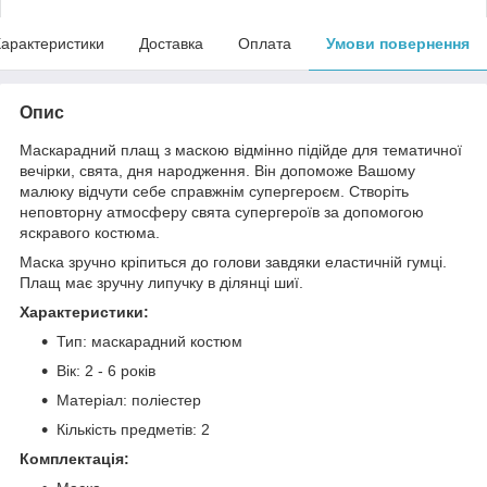
арактеристики
Доставка
Оплата
Умови повернення
Опис
Маскарадний плащ з маскою відмінно підійде для тематичної
вечірки, свята, дня народження. Він допоможе Вашому
малюку відчути себе справжнім супергероєм. Створіть
неповторну атмосферу свята супергероїв за допомогою
яскравого костюма.
Маска зручно кріпиться до голови завдяки еластичній гумці.
Плащ має зручну липучку в ділянці шиї.
Характеристики:
Тип: маскарадний костюм
Вік: 2 - 6 років
Матеріал: поліестер
Кількість предметів: 2
Комплектація: