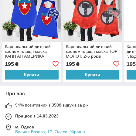
Карнавальний дитячий
Карнавальний дитячий
Карн
костюм плащ і маска
костюм плащ і маска ТОР
дитя
КАПІТАН АМЕРИКА
МОЛОТ, 2-6 років
"Люд
(старий), 2-6 років
Пове
195
195
195
₴
₴
діте
363)
Купити
Купити
Про нас
94% позитивних з 3508 відгуків за рік
Працює з 14.03.2023
м. Одеса
Вулиця Базова, 17, Одеса, Україна