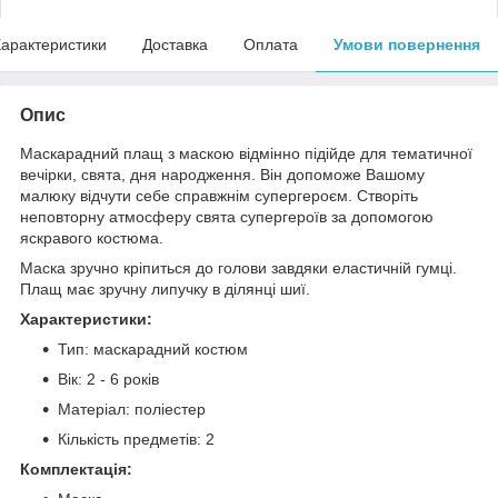
арактеристики
Доставка
Оплата
Умови повернення
Опис
Маскарадний плащ з маскою відмінно підійде для тематичної
вечірки, свята, дня народження. Він допоможе Вашому
малюку відчути себе справжнім супергероєм. Створіть
неповторну атмосферу свята супергероїв за допомогою
яскравого костюма.
Маска зручно кріпиться до голови завдяки еластичній гумці.
Плащ має зручну липучку в ділянці шиї.
Характеристики:
Тип: маскарадний костюм
Вік: 2 - 6 років
Матеріал: поліестер
Кількість предметів: 2
Комплектація: