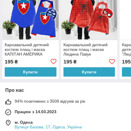
Карнавальний дитячий
Карнавальний дитячий
Карн
костюм плащ і маска
костюм плащ і маска
дитя
КАПІТАН АМЕРИКА
Людина Павук
"Люд
(старий), 2-6 років
Спайдермен (старий), 2-6
Пове
195
195
195
₴
₴
років
діте
363)
Купити
Купити
Про нас
94% позитивних з 3508 відгуків за рік
Працює з 14.03.2023
м. Одеса
Вулиця Базова, 17, Одеса, Україна