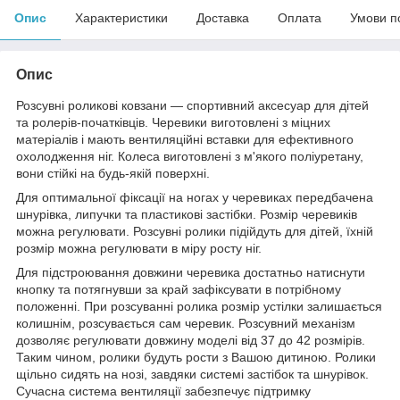
Опис
Характеристики
Доставка
Оплата
Умови п
Опис
Розсувні роликові ковзани — спортивний аксесуар для дітей
та ролерів-початківців. Черевики виготовлені з міцних
матеріалів і мають вентиляційні вставки для ефективного
охолодження ніг. Колеса виготовлені з м'якого поліуретану,
вони стійкі на будь-якій поверхні.
Для оптимальної фіксації на ногах у черевиках передбачена
шнурівка, липучки та пластикові застібки. Розмір черевиків
можна регулювати. Розсувні ролики підійдуть для дітей, їхній
розмір можна регулювати в міру росту ніг.
Для підстроювання довжини черевика достатньо натиснути
кнопку та потягнувши за край зафіксувати в потрібному
положенні. При розсуванні ролика розмір устілки залишається
колишнім, розсувається сам черевик. Розсувний механізм
дозволяє регулювати довжину моделі від 37 до 42 розмірів.
Таким чином, ролики будуть рости з Вашою дитиною. Ролики
щільно сидять на нозі, завдяки системі застібок та шнурівок.
Сучасна система вентиляції забезпечує підтримку