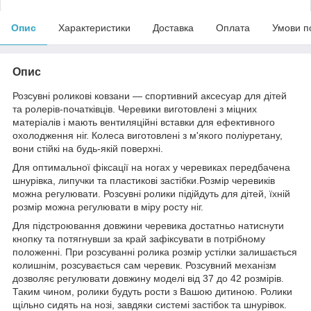
Опис
Характеристики
Доставка
Оплата
Умови п
Опис
Розсувні роликові ковзани — спортивний аксесуар для дітей
та ролерів-початківців. Черевики виготовлені з міцних
матеріалів і мають вентиляційні вставки для ефективного
охолодження ніг. Колеса виготовлені з м'якого поліуретану,
вони стійкі на будь-якій поверхні.
Для оптимальної фіксації на ногах у черевиках передбачена
шнурівка, липучки та пластикові застібки.Розмір черевиків
можна регулювати. Розсувні ролики підійдуть для дітей, їхній
розмір можна регулювати в міру росту ніг.
Для підстроювання довжини черевика достатньо натиснути
кнопку та потягнувши за край зафіксувати в потрібному
положенні. При розсуванні ролика розмір устілки залишається
колишнім, розсувається сам черевик. Розсувний механізм
дозволяє регулювати довжину моделі від 37 до 42 розмірів.
Таким чином, ролики будуть рости з Вашою дитиною. Ролики
щільно сидять на нозі, завдяки системі застібок та шнурівок.