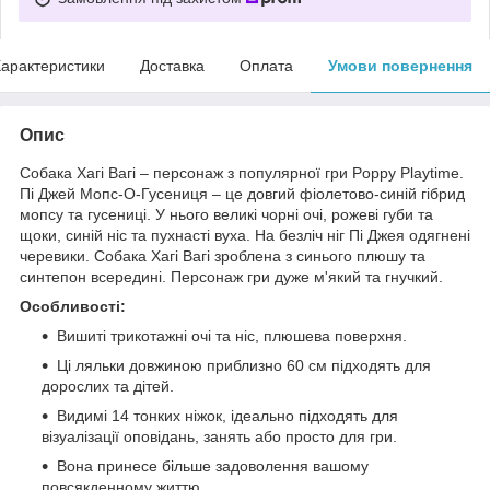
арактеристики
Доставка
Оплата
Умови повернення
Опис
Собака Хагі Вагі – персонаж з популярної гри Poppy Playtime.
Пі Джей Мопс-О-Гусениця – це довгий фіолетово-синій гібрид
мопсу та гусениці. У нього великі чорні очі, рожеві губи та
щоки, синій ніс та пухнасті вуха. На безліч ніг Пі Джея одягнені
черевики. Собака Хагі Вагі зроблена з синього плюшу та
синтепон всередині. Персонаж гри дуже м'який та гнучкий.
Особливості:
Вишиті трикотажні очі та ніс, плюшева поверхня.
Ці ляльки довжиною приблизно 60 см підходять для
дорослих та дітей.
Видимі 14 тонких ніжок, ідеально підходять для
візуалізації оповідань, занять або просто для гри.
Вона принесе більше задоволення вашому
повсякденному життю.