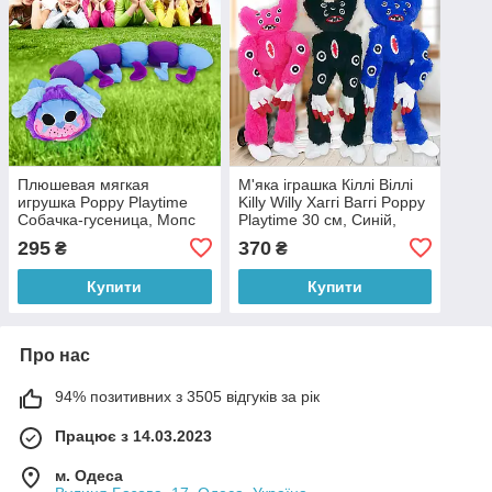
Плюшевая мягкая
М'яка іграшка Кіллі Віллі
игрушка Poppy Playtime
Killy Willy Хаггі Ваггі Poppy
Собачка-гусеница, Мопс
Playtime 30 см, Синій,
Хагги Вагги Пи Джей, 40
Чорний, Рожевий
295
370
₴
₴
см
Купити
Купити
Про нас
94% позитивних з 3505 відгуків за рік
Працює з 14.03.2023
м. Одеса