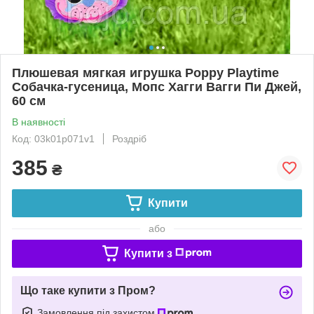
Плюшевая мягкая игрушка Poppy Playtime
Собачка-гусеница, Мопс Хагги Вагги Пи Джей,
60 см
В наявності
Код: 03k01p071v1
Роздріб
385
₴
Купити
або
Купити з
Що таке купити з Пром?
Замовлення під захистом