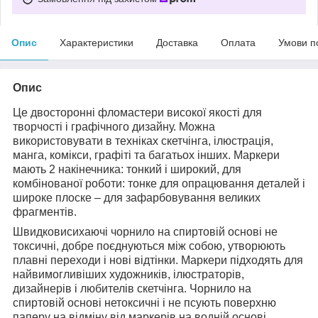
Опис
Характеристики
Доставка
Оплата
Умови п
Опис
Це двосторонні фломастери високої якості для
творчості і графічного дизайну. Можна
використовувати в техніках скетчінга, ілюстрація,
манга, комікси, графіті та багатьох інших. Маркери
мають 2 накінечника: тонкий і широкий, для
комбінованої роботи: тонке для опрацювання деталей і
широке плоске – для зафарбовування великих
фрагментів.
Швидковисихаючі чорнило на спиртовій основі не
токсичні, добре поєднуються між собою, утворюють
плавні переходи і нові відтінки. Маркери підходять для
найвимогливіших художників, ілюстраторів,
дизайнерів і любителів скетчінга. Чорнило на
спиртовій основі нетоксичні і не псують поверхню
паперу на відміну від маркерів на водній основі.