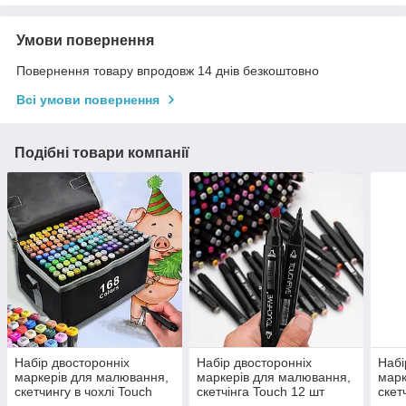
Умови повернення
Повернення товару впродовж 14 днів безкоштовно
Всі умови повернення
Подібні товари компанії
Набір двосторонніх
Набір двосторонніх
Набі
маркерів для малювання,
маркерів для малювання,
марк
скетчингу в чохлі Touch
скетчінга Touch 12 шт
скет
спиртові, 168 шт
спиртові фломастери (без
шт с