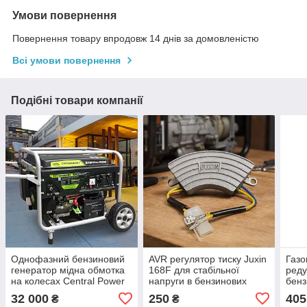
Умови повернення
Повернення товару впродовж 14 днів за домовленістю
Всі умови повернення
Подібні товари компанії
Однофазний бензиновий
AVR регулятор тиску Juxin
Газо
генератор мідна обмотка
168F для стабільної
реду
на колесах Central Power
напруги в бензинових
бенз
CV11800DXE2 6,5 кВт
генераторах малої
мото
32 000
250
405
₴
₴
потужності 1-2 кВт
1 кВ