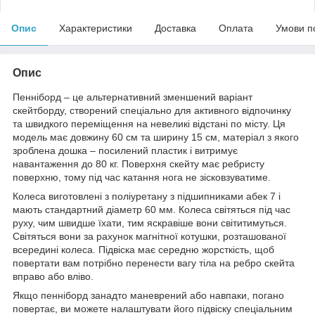
Опис
Характеристики
Доставка
Оплата
Умови п
Опис
Пенніборд – це альтернативний зменшений варіант
скейтборду, створений спеціально для активного відпочинку
та швидкого переміщення на невеликі відстані по місту. Ця
модель має довжину 60 см та ширину 15 см, матеріал з якого
зроблена дошка – посилений пластик і витримує
навантаження до 80 кг. Поверхня скейту має ребристу
поверхню, тому під час катання нога не зісковзуватиме.
Колеса виготовлені з поліуретану з підшипниками абек 7 і
мають стандартний діаметр 60 мм. Колеса світяться під час
руху, чим швидше їхати, тим яскравіше вони світитимуться.
Світяться вони за рахунок магнітної котушки, розташованої
всередині колеса. Підвіска має середню жорсткість, щоб
повертати вам потрібно перенести вагу тіла на ребро скейта
вправо або вліво.
Якщо пенніборд занадто маневрений або навпаки, погано
повертає, ви можете налаштувати його підвіску спеціальним