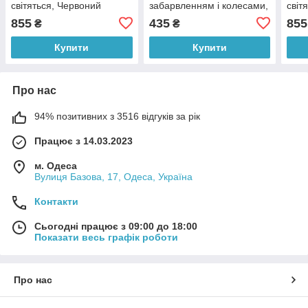
світяться, Червоний
забарвленням і колесами,
світ
що світяться Penny Board
855
435
855
₴
₴
Чорно-блакитний-
фіолетовий
Купити
Купити
Про нас
94% позитивних з 3516 відгуків за рік
Працює з 14.03.2023
м. Одеса
Вулиця Базова, 17, Одеса, Україна
Контакти
Сьогодні працює з 09:00 до 18:00
Показати весь графік роботи
Про нас