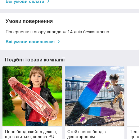
Всі умови оплати
Умови повернення
Повернення товару впродовж 14 днів безкоштовно
Всі умови повернення
Подібні товари компанії
Пенніборд-скейт з декою,
Скейт пенні борд з
Пенн
що світиться, колеса PU -
двостороннім
що с