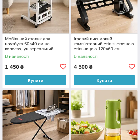
Мобільний столик для
Ігровий письмовий
ноутбука 60×40 см на
комп'ютерний стіл зі скляною
колесах, універсальний
стільницею 120×60 см
регульований стіл чорного
металевий каркас чорний
В наявності
В наявності
кольору (X05/5740)
(X05/5403)
1 450
4 500
₴
₴
Купити
Купити