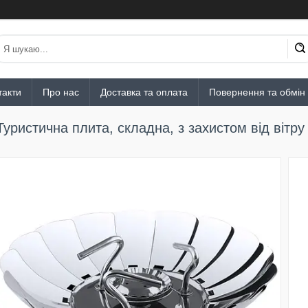
такти
Про нас
Доставка та оплата
Повернення та обмін
Туристична плита, складна, з захистом від вітру